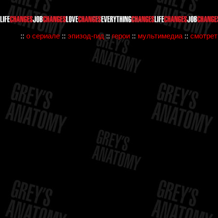
::
о сериале
::
эпизод-гид
::
герои
::
мультимедиа
::
смотрет