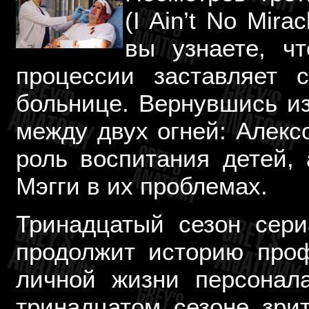
(I Ain’t No Mira
вы узнаете, ч
процессии заставляет 
больнице. Вернувшись и
между двух огней: Алекс
роль воспитания детей,
Мэгги в их проблемах.
Тринадцатый сезон сери
продолжит историю проф
личной жизни персонал
тринадцатом сезоне зри