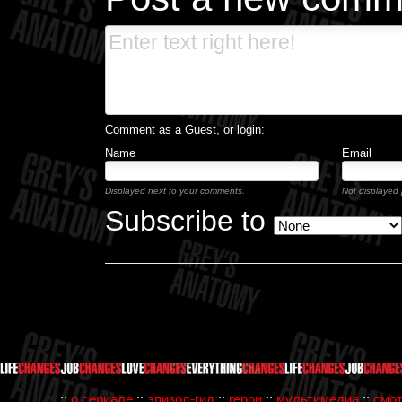
Comment as a Guest, or login:
Name
Email
Displayed next to your comments.
Not displayed p
Subscribe to
::
о сериале
::
эпизод-гид
::
герои
::
мультимедиа
::
смот