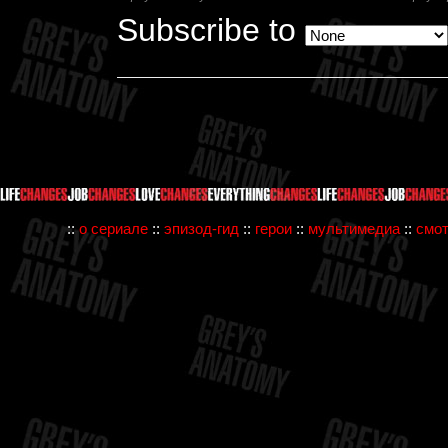
Subscribe to
::
о сериале
::
эпизод-гид
::
герои
::
мультимедиа
::
смот