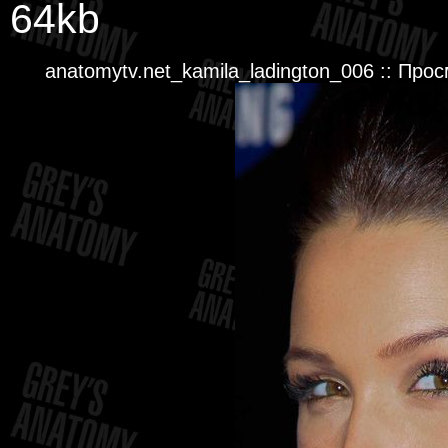
64kb
anatomytv.net_kamila_ladington_006 :: Про