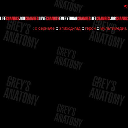
<
::
о сериале
::
эпизод-гид
::
герои
::
мультимедиа