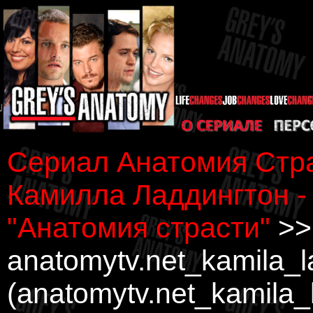
Сериал Анатомия Стра
Камилла Ладдингтон -
"Анатомия страсти"
>>
anatomytv.net_kamila_
(anatomytv.net_kamila_