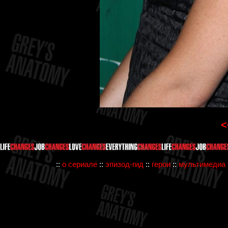
<
::
о сериале
::
эпизод-гид
::
герои
::
мультимедиа