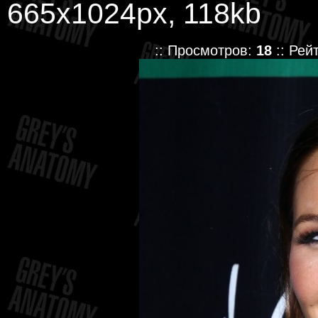
665x1024px, 118kb
:: Просмотров:
18
:: Рей