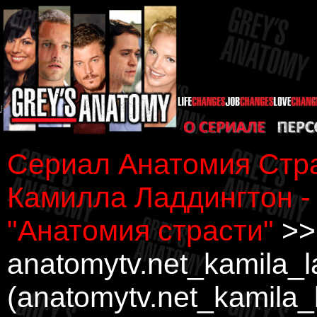
Сериал Анатомия Стра
Камилла Ладдингтон -
"Анатомия страсти"
>>
anatomytv.net_kamila_
(anatomytv.net_kamila_