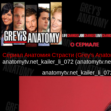
Сериал Анатомия Страсти (Grey's Anat
anatomytv.net_kailer_li_072 (anatomytv.ne
anatomytv.net_kailer_li_0