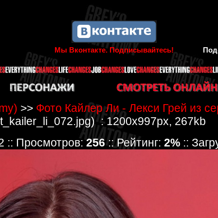
Мы Вконтакте. Подписывайтесь!
Под
omy)
>>
Фото Кайлер Ли - Лекси Грей из с
t_kailer_li_072.jpg) : 1200x997px, 267kb
72 :: Просмотров:
256
:: Рейтинг:
2%
:: Заг